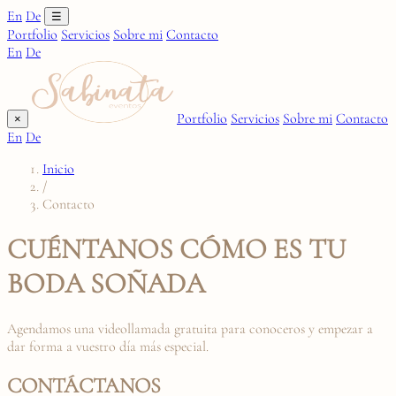
En
De
☰
Portfolio
Servicios
Sobre mi
Contacto
En
De
Portfolio
Servicios
Sobre mi
Contacto
×
En
De
Inicio
/
Contacto
CUÉNTANOS CÓMO ES TU
BODA SOÑADA
Agendamos una videollamada gratuita para conoceros y empezar a
dar forma a vuestro día más especial.
CONTÁCTANOS