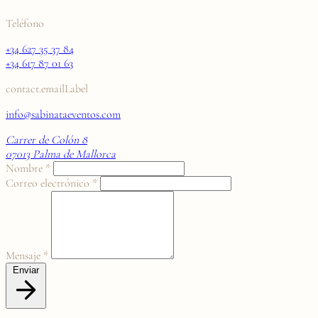
Teléfono
+34 627 35 37 84
+34 617 87 01 63
contact.emailLabel
info@sabinataeventos.com
Carrer de Colón 8
07013 Palma de Mallorca
Nombre *
Correo electrónico *
Mensaje *
Enviar