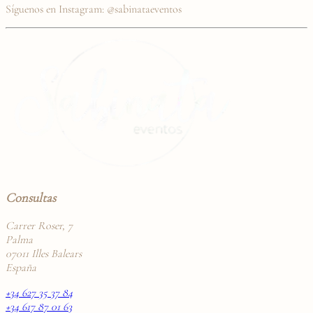
Síguenos en Instagram: @sabinataeventos
Consultas
Carrer Roser, 7
Palma
07011 Illes Balears
España
+34 627 35 37 84
+34 617 87 01 63