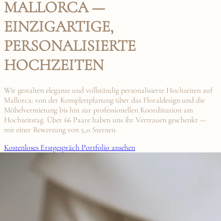
MALLORCA —
EINZIGARTIGE,
PERSONALISIERTE
HOCHZEITEN
Wir gestalten elegante und vollständig personalisierte Hochzeiten auf
Mallorca: von der Komplettplanung über das Floraldesign und die
Möbelvermietung bis hin zur professionellen Koordination am
Hochzeitstag. Über 66 Paare haben uns ihr Vertrauen geschenkt —
mit einer Bewertung von 5,0 Sternen.
Kostenloses Erstgespräch
Portfolio ansehen