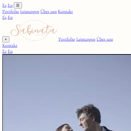
Es
En
☰
Portfolio
Leistungen
Über uns
Kontakt
Es
En
Portfolio
Leistungen
Über uns
×
Kontakt
Es
En