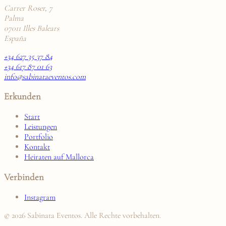
Carrer Roser, 7
Palma
07011 Illes Balears
España
+34 627 35 37 84
+34 617 87 01 63
info@sabinataeventos.com
Erkunden
Start
Leistungen
Portfolio
Kontakt
Heiraten auf Mallorca
Verbinden
Instagram
© 2026 Sabinata Eventos. Alle Rechte vorbehalten.