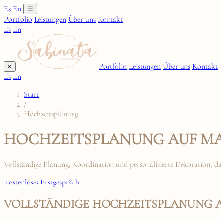
Es
En
☰
Portfolio
Leistungen
Über uns
Kontakt
Es
En
Portfolio
Leistungen
Über uns
Kontakt
×
Es
En
Start
/
Hochzeitsplanung
HOCHZEITSPLANUNG AUF MA
Vollständige Planung, Koordination und personalisierte Dekoration, da
Kostenloses Erstgespräch
VOLLSTÄNDIGE HOCHZEITSPLANUNG 